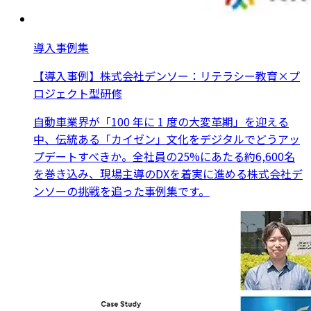
導入事例集
【導入事例】株式会社デンソー：リテラシー教育×プ
ロジェクト型研修
自動車業界が「100 年に 1 度の大変革期」を迎える
中、伝統ある「カイゼン」文化をデジタルでどうアッ
プデートすべきか。全社員の25%にあたる約6,600名
を巻き込み、現場主導のDXを着実に進める株式会社デ
ンソーの挑戦を追った事例集です。