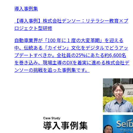
導入事例集
【導入事例】株式会社デンソー：リテラシー教育×プ
ロジェクト型研修
自動車業界が「100 年に 1 度の大変革期」を迎える
中、伝統ある「カイゼン」文化をデジタルでどうアッ
プデートすべきか。全社員の25%にあたる約6,600名
を巻き込み、現場主導のDXを着実に進める株式会社デ
ンソーの挑戦を追った事例集です。