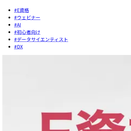
#E資格
#ウェビナー
#AI
#初心者向け
#データサイエンティスト
#DX