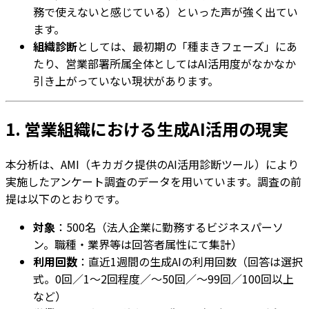
務で使えないと感じている）といった声が強く出てい
ます。
組織診断
としては、最初期の「種まきフェーズ」にあ
たり、営業部署所属全体としてはAI活用度がなかなか
引き上がっていない現状があります。
1. 営業組織における生成AI活用の現実
本分析は、AMI（キカガク提供のAI活用診断ツール）により
実施したアンケート調査のデータを用いています。調査の前
提は以下のとおりです。
対象
：500名（法人企業に勤務するビジネスパーソ
ン。職種・業界等は回答者属性にて集計）
利用回数
：直近1週間の生成AIの利用回数（回答は選択
式。0回／1〜2回程度／〜50回／〜99回／100回以上
など）