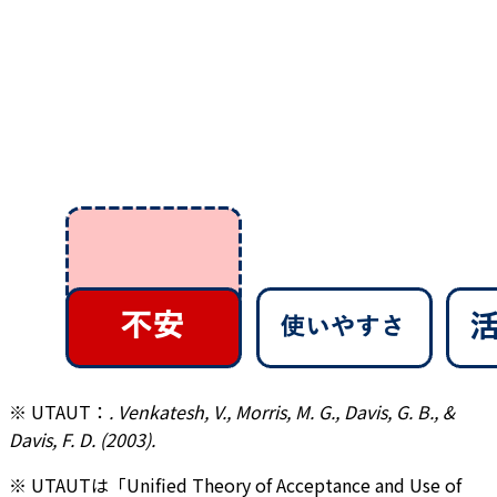
※
UTAUT：
. Venkatesh, V., Morris, M. G., Davis, G. B., &
Davis, F. D. (2003).
※ UTAUTは「Unified Theory of Acceptance and Use of