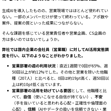
生成AIを導入したものの、営業現場ではほとんど使われてい
ない。一部のメンバーだけが使って終わっている。アポ数や
案件、提案の質といった成果につながらない。
そんな課題を感じている営業責任者や営業企画、CS企画の
方は多いのではないでしょうか。
弊社では国内企業の会社員（営業職）に対してAI活用実態調
査を行い、以下のようなことがわかりました。
営業部署の週の利用状況
：直近1週間で0回が65%、週
50回以上が約12%でした。その他と営業を除いた他職
種（207人）と比べると、0回は約19pt高く、週50回以
上は約10pt低く出ています。
営業部署の活用を妨げている要因
として、他職種と比
べて、
自信
（使いこなせる自信が持てない）、
不安
（手を抜いていると思われる心配・正確性や倫理面の
心配）、
信頼
（AIやデータの扱いを信頼できない・業