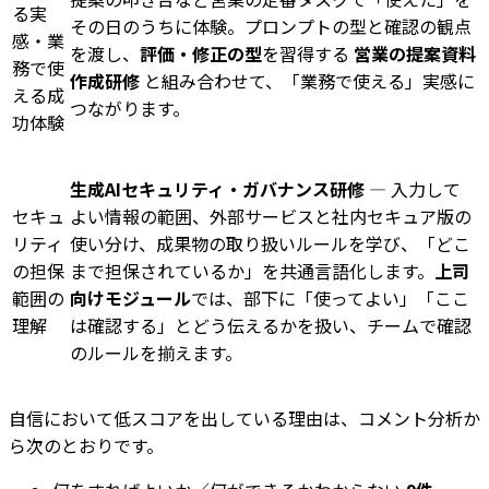
る実
その日のうちに体験。プロンプトの型と確認の観点
感・業
を渡し、
評価・修正の型
を習得する
営業の提案資料
務で使
作成研修
と組み合わせて、「業務で使える」実感に
える成
つながります。
功体験
生成AIセキュリティ・ガバナンス研修
— 入力して
セキュ
よい情報の範囲、外部サービスと社内セキュア版の
リティ
使い分け、成果物の取り扱いルールを学び、「どこ
の担保
まで担保されているか」を共通言語化します。
上司
範囲の
向けモジュール
では、部下に「使ってよい」「ここ
理解
は確認する」とどう伝えるかを扱い、チームで確認
のルールを揃えます。
自信において低スコアを出している理由は、コメント分析か
ら次のとおりです。