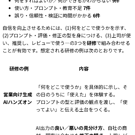
何をすればよいか／何ができるかわからない
9件
使い方・プロンプト・教育不足
7件
誤り・信頼性・検証に時間がかかる
6件
自信を向上させるためには、(1)何をどこで使うかを示す、
(2)プロンプト・評価・修正の型を身につける、(3)上司が使
い、推奨し、レビューで使う—の3つを
研修
で組み合わせる
ことが有効です。想定される研修の例は次のとおりです。
研修の例
内容
「何をどこで使うか」を具体的に示し、そ
営業向け生成
の日のうちに「使えた」を体験する。
AIハンズオン
プロンプトの型と評価の観点を渡し、「使
ってよい」と伝える土台をつくる。
AI出力の
良い／悪いの見分け方
、自社の商