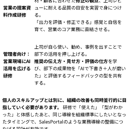
材・顧客に合わせた
修正の観点
、上司レビ
営業の提案資
ューに耐える品質の目安を実習で身につけ
料作成研修
る。
「出力を評価・修正できる」感覚と自信を
育て、営業のコア業務に直結させる。
上司が自ら使い、勧め、事例を出すことで
管理者向け：
部下の活用を押し上げる。
営業現場にAI
推奨の伝え方・見せ方・評価の仕方
を学
活用を広げる
び、部下の成果物を「AIで下書き＋人が磨い
研修
た」と評価するフィードバックの型を共有
する。
個人のスキルアップとは別に、組織の改善も同時並行的に目
指していく必要があります。
研修で「使えた」「型がわか
った」と体感したあと、同じ導線を組織標準にしたいとなっ
たタイミングで、SalesPortalのような業務導線の整備につ
なげる設計が有効です。