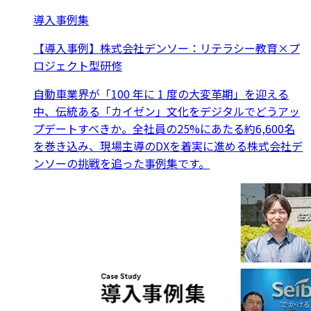
導入事例集
【導入事例】株式会社デンソー：リテラシー教育×プ
ロジェクト型研修
自動車業界が「100 年に 1 度の大変革期」を迎える
中、伝統ある「カイゼン」文化をデジタルでどうアッ
プデートすべきか。全社員の25%にあたる約6,600名
を巻き込み、現場主導のDXを着実に進める株式会社デ
ンソーの挑戦を追った事例集です。