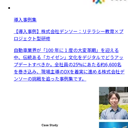
導入事例集
【導入事例】株式会社デンソー：リテラシー教育×プ
ロジェクト型研修
自動車業界が「100 年に 1 度の大変革期」を迎える
中、伝統ある「カイゼン」文化をデジタルでどうアッ
プデートすべきか。全社員の25%にあたる約6,600名
を巻き込み、現場主導のDXを着実に進める株式会社デ
ンソーの挑戦を追った事例集です。