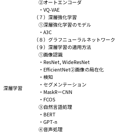
②オートエンコーダ
・VQ-VAE
（７）深層強化学習
①深層強化学習のモデル
・A3C
（８）グラフニューラルネットワーク
（９）深層学習の適用方法
①画像認識
・ResNet, WideResNet
・EfficientNet②画像の局在化
・検知
・セグメンテーション
深層学習
・MaskRーCNN
・FCOS
③自然言語処理
・BERT
・GPT-n
④音声処理