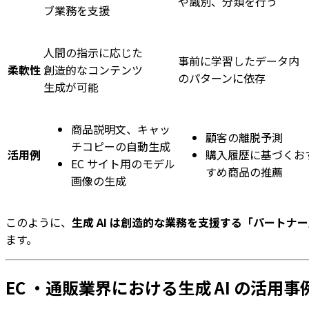
や識別、分類を行う
ブ業務を支援
人間の指示に応じた
事前に学習したデータ内
柔軟性
創造的なコンテンツ
のパターンに依存
生成が可能
商品説明文、キャッ
顧客の離脱予測
チコピーの自動生成
活用例
購入履歴に基づくお
EC サイト用のモデル
すめ商品の推薦
画像の生成
このように、
生成 AI は創造的な業務を支援する「パートナ
ます。
EC ・通販業界における生成 AI の活用事