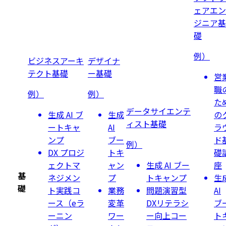
ェアエン
ジニア
基
礎
例）
ビジネスアーキ
デザイナ
テクト
基礎
ー
基礎
営
職
例）
例）
た
データサイエンテ
生成 AI ブ
生成
の
ィスト
基礎
ートキャ
AI
ラ
ンプ
ブー
ド
例）
DX プロジ
トキ
礎
ェクトマ
ャン
生成 AI ブー
座
基
ネジメン
プ
トキャンプ
生
礎
ト実践コ
業務
問題演習型
AI
ース（eラ
変革
DXリテラシ
ブ
ーニン
ワー
ー向上コー
ト