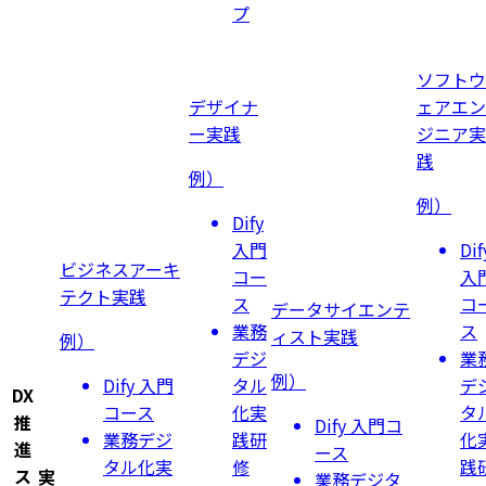
プ
ソフトウ
デザイナ
ェアエン
ー
実践
ジニア
実
践
例）
例）
Dify
⼊⾨
Dif
ビジネスアーキ
コー
⼊
テクト
実践
ス
コ
データサイエンテ
業務
ス
ィスト
実践
例）
デジ
業
例）
Dify ⼊⾨
タル
デ
DX
コース
化実
タ
推
Dify ⼊⾨コ
業務デジ
践研
化
進
ース
タル化実
修
践
ス
実
業務デジタ