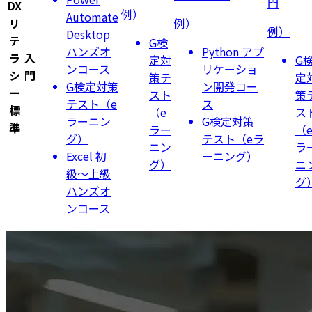
門
DX
例）
Automate
リ
例）
例）
Desktop
テ
G検
ハンズオ
Python アプ
ラ
入
定対
G
ンコース
リケーショ
シ
門
策テ
定
G検定対策
ン開発コー
ー
スト
策
テスト（e
ス
標
（e
ス
ラーニン
G検定対策
準
ラー
（
グ）
テスト（eラ
ニン
ラ
Excel 初
ーニング）
グ）
ニ
級〜上級
グ
ハンズオ
ンコース