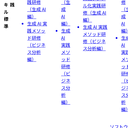
践研修
（生
修
キ
践
ル化実践研
（生成 AI
成
（
ル
修（生成 AI
編）
AI
成
標
編）
⽣成 AI 実
編）
AI
準
⽣成 AI 実践
践メソッ
⽣成
編
メソッド研
ド研修
AI
⽣
修（ビジネ
（ビジネ
実践
AI
ス分析編）
ス分析
メソ
実
編）
ッド
メ
研修
ッ
（ビ
研
ジネ
（
ス分
ジ
析
ス
編）
析
編
ソフトウ