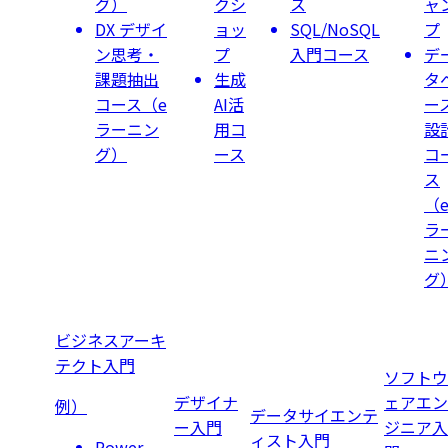
グ）
クシ
ス
ャ
DX デザイ
ョッ
SQL/NoSQL
プ
ン思考・
プ
入門コース
デ
課題抽出
生成
タ
コース（e
AI活
ー
ラーニン
用コ
設
グ）
ース
コ
ス
（
ラ
ニ
グ
ビジネスアーキ
テクト
入門
ソフトウ
デザイナ
ェアエン
例）
データサイエンテ
ー
入門
ジニア
入
ィスト
入門
Power