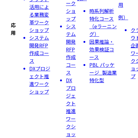
ーク
用
活用によ
ショ
時系列解析
る業務変
例）
ップ
特化コース
革ワーク
応
シス
（eラーニン
ショップ
ク
用
テム
グ）
システム
ウ
開発
因果推論・
開発RFP
企
RFP
効果検証コ
作成コー
ワ
作成
ース
ス
ク
コー
PBL パッケ
DXプロジ
ョ
ス
ージ_製造業
ェクト推
プ
DX
特化型
進ワーク
プロ
ショップ
ジェ
クト
推進
ワー
クシ
ョッ