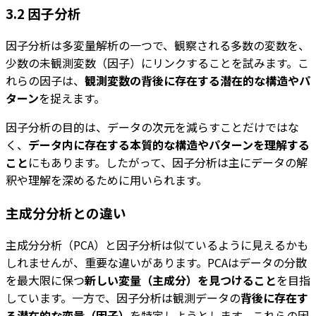
3.2 因子分析
因子分析は多変量解析の一つで、観察される多数の変数を、
少数の未観測変数（因子）にリンクすることを試みます。こ
れらの因子は、
観測変数の背後に存在する潜在的な構造やパ
ターン
を捉えます。
因子分析の目的は、データの次元を減らすことだけではな
く、
データ内に存在する本質的な構造やパターンを理解する
こと
にもあります。したがって、因子分析は主にデータの解
釈や理解を深めるために用いられます。
主成分分析との違い
主成分分析（PCA）と因子分析は似ているように見えるかも
しれませんが、重要な違いがあります。PCAはデータの分散
を最大限に保つ
新しい変量（主成分）を見つけること
を目指
しています。一方で、因子分析は観測データの
背後に存在す
る潜在的な変量（因子）
を特定しようとします。これらの因