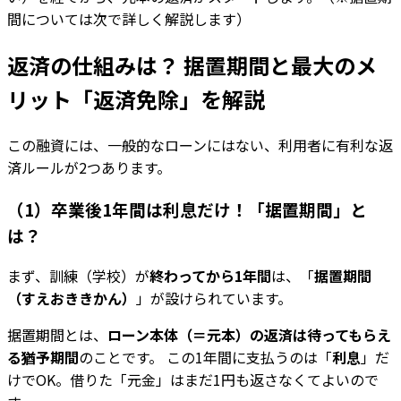
間については次で詳しく解説します）
返済の仕組みは？ 据置期間と最大のメ
リット「返済免除」を解説
この融資には、一般的なローンにはない、利用者に有利な返
済ルールが2つあります。
（1）卒業後1年間は利息だけ！「据置期間」と
は？
まず、訓練（学校）が
終わってから1年間
は、「
据置期間
（すえおききかん）
」が設けられています。
据置期間とは、
ローン本体（＝元本）の返済は待ってもらえ
る猶予期間
のことです。 この1年間に支払うのは「
利息
」だ
けでOK。借りた「元金」はまだ1円も返さなくてよいので