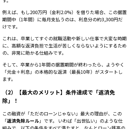
す。
例えば、もし200万円（金利2.0%）を借りた場合、この据置
期間中（1年間）に毎月支払うのは、利息分の約3,300円だ
けです。
これは、卒業してすぐの就職活動や新しい仕事で大変な時期
に、高額な返済負担で生活が苦しくならないようにするため
の、非常に助かる仕組みです。
そして、卒業から1年間の据置期間が終わったら、ようやく
「元金＋利息」の本格的な返済（最長10年）がスタートし
ます。
（2）【最大のメリット】条件達成で「返済免
除」！
この融資が「ただのローンじゃない」最大の理由が、この
「
返済免除ルール
」です。 いわば「出世払い」のような仕
組みで、以下の条件をすべて満たすと、なんとローン残高の