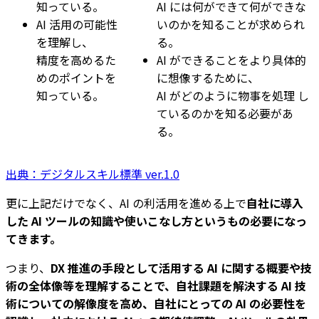
知っている。
AI には何ができて何ができな
AI 活用の可能性
いのかを知ることが求められ
を理解し、
る。
精度を高めるた
AI ができることをより具体的
めのポイントを
に想像するために、
知っている。
AI がどのように物事を処理 し
ているのかを知る必要があ
る。
出典：デジタルスキル標準 ver.1.0
更に上記だけでなく、AI の利活用を進める上で
自社に導入
した AI ツールの知識や使いこなし方というもの必要になっ
てきます。
つまり、
DX 推進の手段として活用する AI に関する概要や技
術の全体像等を理解することで、自社課題を解決する AI 技
術についての解像度を高め、自社にとっての AI の必要性を