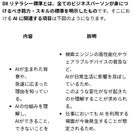
DX リテラシー標準とは、全てのビジネスパーソンが身につ
けるべき能力・スキルの標準を明示したもの
です。そこにお
ける
AI に関連する項目
は下図のようになります。
内容
説明
検索エンジンの高性能化やウ
ェアラブルデバイスの普及な
AIが生まれた背
ど、
景や、
AIが日常生活に影響を及ぼし
急速に広まった
ているため、
理由を知ってい
このような変化がなぜ起きた
る。
のか理解することが求められ
AIの仕組みを理
る。
解し、
仕事においても AI を利用する
AIができること、
場面が今後発生することが想
できないことを
定されるため、